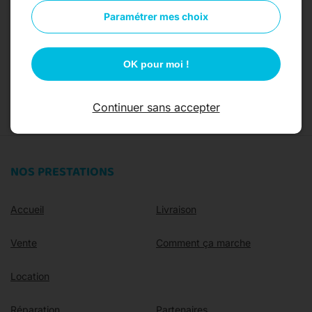
Paramétrer mes choix
OK pour moi !
07 49 06 31 79
Contact
Continuer sans accepter
NOS PRESTATIONS
Accueil
Livraison
Vente
Comment ça marche
Location
Réparation
Partenaires