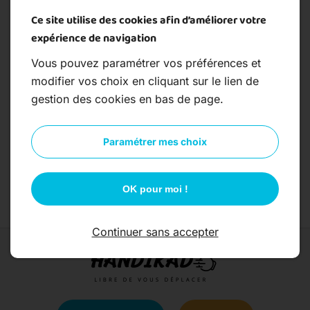
légale de réponse à vos demandes d'exercices
Ce site utilise des cookies afin d’améliorer votre
de droits. Les destinataires sont
expérience de navigation
www.handikad.fr et son sous-traitant en
Vous pouvez paramétrer vos préférences et
charge de la gestion du serveur web. Pour
modifier vos choix en cliquant sur le lien de
plus d'informations sur le traitement de vos
gestion des cookies en bas de page.
données et l'exercice de vos droits, reportez-
vous à notre
politique de confidentialité
.
Paramétrer mes choix
Envoyer
OK pour moi !
Continuer sans accepter