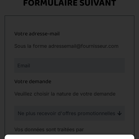
FORMULAIRE SUIVANT
Votre adresse-mail
Sous la forme adressemail@fournisseur.com
Email
Votre demande
Veuillez choisir la nature de votre demande
Ne plus recevoir d'offres promotionnelles
Vos données sont traitées par
www.handikad.fr le cadre de son obligation