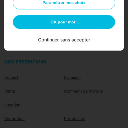
Paramétrer mes choix
07 49 06 31 79
Contact
OK pour moi !
Continuer sans accepter
NOS PRESTATIONS
Accueil
Livraison
Vente
Comment ça marche
Location
Réparation
Partenaires